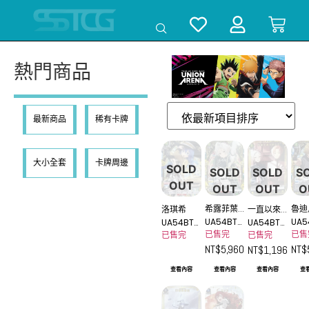
熱門商品
最新商品
稀有卡牌
大小全套
卡牌周邊
SOLD
SOLD
S
SOLD
OUT
OUT
O
OUT
希露菲葉
魯迪
洛琪希
一直以來
UA54BT_
UA5
特
UA54BT_
UA54BT_
謝謝你們
MST-1-0
MST
已售完
已售
MST-1-TB
MST-1-07
已售完
已售完
60_2SR
49_
C_2
7_2U★
NT$
5,960
NT$
NT$
1,196
★★
★★
查看內容
查看內容
查看內容
查