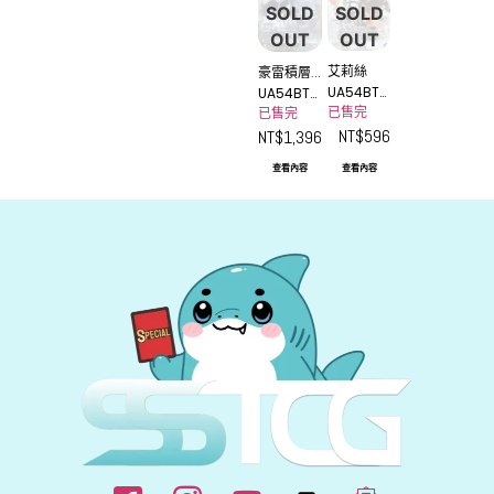
SOLD
SOLD
OUT
OUT
艾莉絲
豪雷積層
UA54BT_
UA54BT_
雲
MST-1-0
已售完
MST-1-03
已售完
07_2SR
6_2U★
NT$
596
NT$
1,396
★
查看內容
查看內容