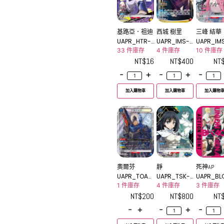
基路亞．祖迪
西城 樹里
三峰 結華
UAPR_HTR-
UAPR_IMS-1
UAPR_IM
2-027C
-085U
-048U
33 件庫存
4 件庫存
10 件庫存
NT$
16
NT$
400
NT
-
+
-
+
-
加入購物車
加入購物車
加入購物
奧爾芬
靜
死神AP
UAPR_TOA-1
UAPR_TSK-P
UAPR_BL
-003R
-002PR
AP01
1 件庫存
4 件庫存
3 件庫存
NT$
200
NT$
800
NT
-
+
-
+
-