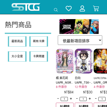
熱門商品
最新商品
稀有卡牌
大小全套
卡牌周邊
橘 美花莉
日向
UAPR/OPM-
UAPR_NGR-
UAPR_TSK-2
UAPR_OP
2
1-016U
-031C
AP02
8 件庫存
12 件庫存
4 件庫存
NT$
84
NT$
30
NT$
-
+
-
+
-
加入購物車
加入購物車
加入購物