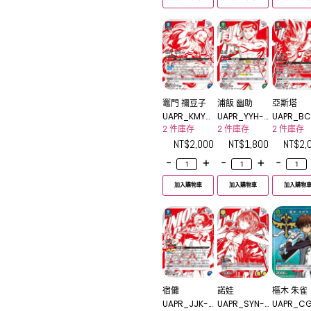
竈門 禰豆子
浦飯 幽助
亞斯塔
UAPR_KMY-
UAPR_YYH-1
UAPR_BC
3-021UR
-038UR
1-075UR
2 件庫存
2 件庫存
2 件庫存
NT$
2,000
NT$
1,800
NT$
2,
-
+
-
+
-
加入購物車
加入購物車
加入購物
宿儺
諾娃
樞木 朱雀
UAPR_JJK-3
UAPR_SYN-1
UAPR_C