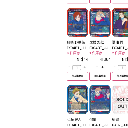
釘崎 野薔薇
虎杖 悠仁
夏油 傑
EX04BT_JJK
EX04BT_JJK
EX04BT_
-3-049SR
-3-043SR
-3-039S
6 件庫存
1 件庫存
2 件庫存
NT$
44
NT$
64
NT
-
+
-
+
-
加入購物車
加入購物車
加入購物
SOL
OUT
七海 建人
宿儺
宿儺
EX04BT_JJK
EX04BT_JJK
UAPR_JJ