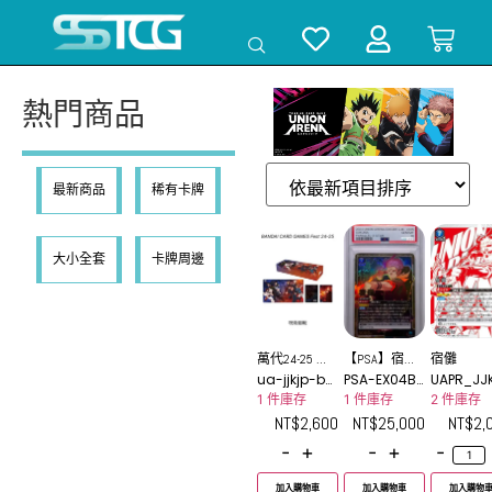
熱門商品
最新商品
稀有卡牌
大小全套
卡牌周邊
萬代24-25 咒
【PSA】宿儺
宿儺
ua-jjkjp-bo
PSA-EX04BT
UAPR_JJ
術迴戰 禮盒
SR★★★
x-set-24-2
_JJK-3-015
-015UR
1 件庫存
1 件庫存
2 件庫存
組
5
-1
NT$
2,600
NT$
25,000
NT$
2,
-
+
-
+
-
加入購物車
加入購物車
加入購物