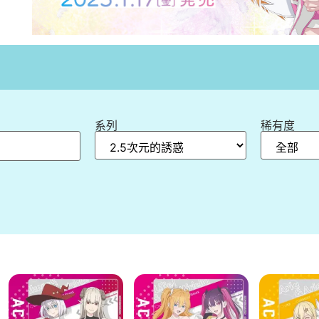
索
系列
稀有度