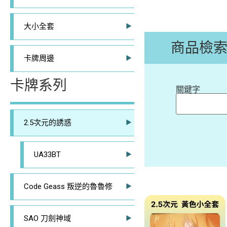
大小全套
商品檢
卡牌周邊
卡牌系列
關鍵字
2.5次元的誘惑
UA33BT
Code Geass 叛逆的魯魯修
SAO 刀劍神域