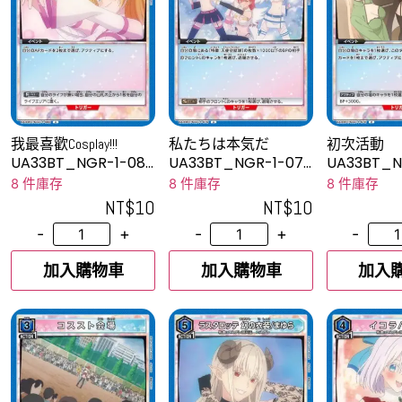
我最喜歡Cosplay!!!
私たちは本気だ
初次活動
UA33BT_NGR-1-080
UA33BT_NGR-1-079
UA33BT_N
U
U
C
8 件庫存
8 件庫存
8 件庫存
NT$
10
NT$
10
-
+
-
+
-
加入購物車
加入購物車
加入