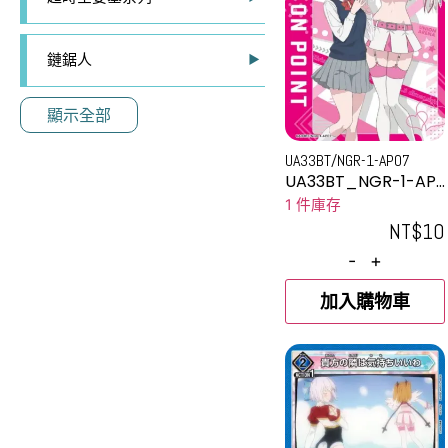
鏈鋸人
顯示全部
UA33BT/NGR-1-AP07
UA33BT_NGR-1-AP
07
1 件庫存
NT$
10
-
+
加入購物車