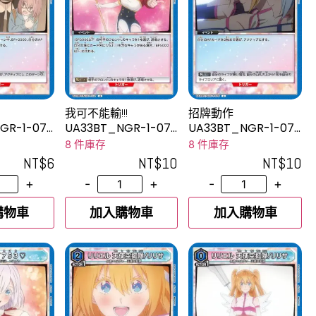
我可不能輸!!!
招牌動作
GR-1-078
UA33BT_NGR-1-077
UA33BT_NGR-1-076
U
U
8 件庫存
8 件庫存
NT$
6
NT$
10
NT$
10
+
-
+
-
+
購物車
加入購物車
加入購物車