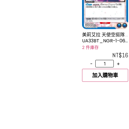
美莉艾拉 天使空挺隊/
美花莉
UA33BT_NGR-1-066
R
2 件庫存
NT$
16
-
+
加入購物車
UNIO