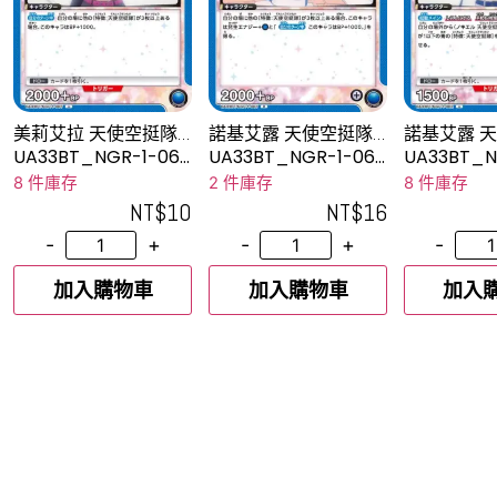
美莉艾拉 天使空挺隊/
諾基艾露 天使空挺隊/
諾基艾露 天
美花莉
諾諾亞
諾諾亞
UA33BT_NGR-1-065
UA33BT_NGR-1-063
UA33BT_N
U
R
U
8 件庫存
2 件庫存
8 件庫存
NT$
10
NT$
16
-
+
-
+
-
加入購物車
加入購物車
加入
1
2
3
4
5
6
N ARENA
GUNDAM CARD GAME
聯絡我們
購買須知
隱私權政策