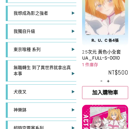
我想成為影之強者
我獨自升級
東京喰種 系列
2.5次元 黃色小全套
UA_FULL-S-0010
1 件庫存
無職轉生 到了異世界就拿出真
NT$
500
本事
-
+
犬夜叉
加入購物車
神樂鉢
超時空要塞系列