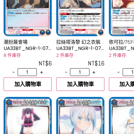
潮扮展會場
拉絲塔洛黎 幻之衣裝/
依可拉/753
真由羅
UA33BT_NGR-1-07
UA33BT_NGR-1-073
UA33BT_N
4C
R
R
8 件庫存
2 件庫存
2 件庫存
NT$
6
NT$
16
-
+
-
+
-
加入購物車
加入購物車
加入