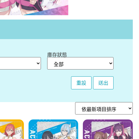
庫存狀態
重設
送出