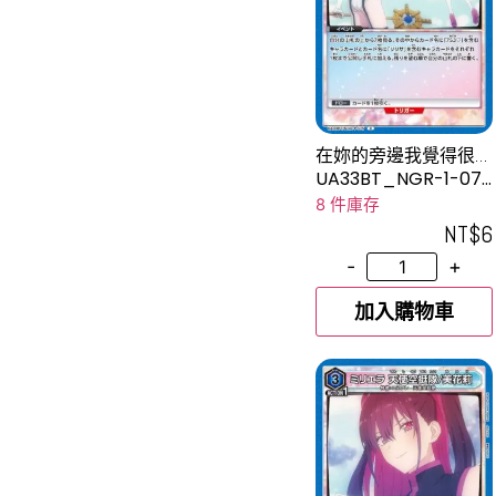
在妳的旁邊我覺得很舒
服喔
UA33BT_NGR-1-075
C
8 件庫存
NT$
6
-
+
加入購物車