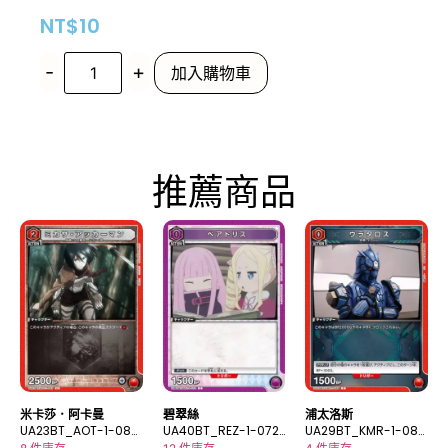
NT$
10
-
+
加入購物車
推薦商品
米卡莎．阿卡曼
碧翠絲
浦太洛斯
UA23BT_AOT-1-087
UA40BT_REZ-1-072
UA29BT_KMR-1-089