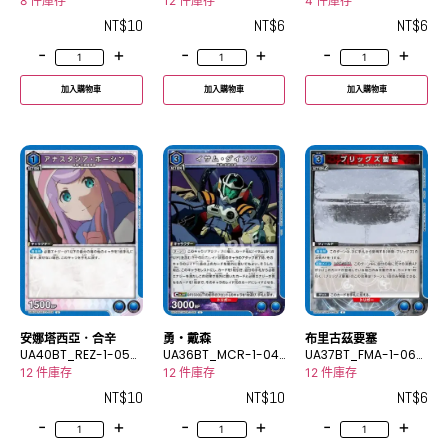
U
C
C
8 件庫存
12 件庫存
4 件庫存
NT$
10
NT$
6
NT$
6
-
+
-
+
-
+
加入購物車
加入購物車
加入購物車
勇・戴森
安娜塔西亞．合辛
布里古茲要塞
UA36BT_MCR-1-041
UA40BT_REZ-1-054
UA37BT_FMA-1-063
U
U
C
12 件庫存
12 件庫存
12 件庫存
NT$
10
NT$
10
NT$
6
-
+
-
+
-
+