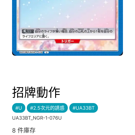
招牌動作
#U
#2.5次元的誘惑
#UA33BT
UA33BT_NGR-1-076U
8 件庫存