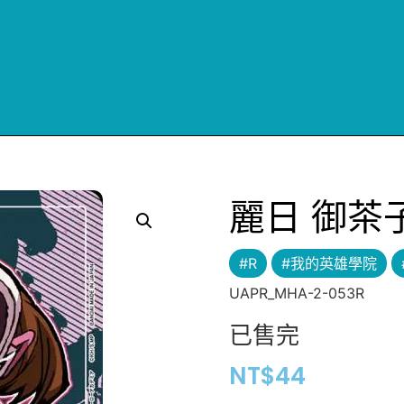
麗日 御茶
#R
#我的英雄學院
UAPR_MHA-2-053R
已售完
NT$
44