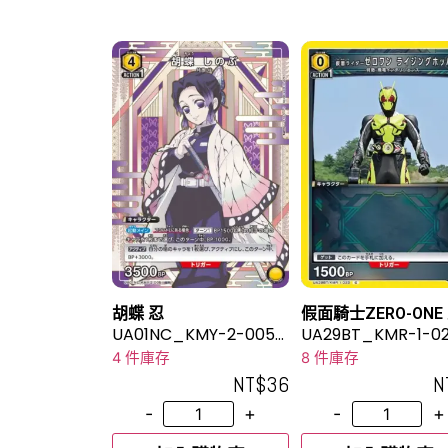
胡蝶 忍
假面騎士ZERO-ONE
UA01NC_KMY-2-005S
昇蝗蟲
UA29BT_KMR-1-0
P
4 件庫存
8 件庫存
NT$
36
N
-
+
-
+