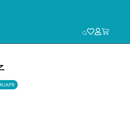
子
#UAPR