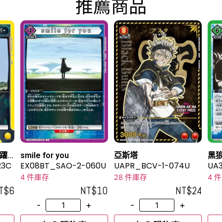
推薦商品
 躍
smile for you
亞斯塔
黑
23C
EX08BT_SAO-2-060U
UAPR_BCV-1-074U
UA3
4 件庫存
28 件庫存
4 
T$
6
NT$
10
NT$
24
-
+
-
+