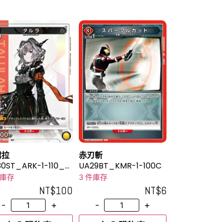
露拉
赤刃斬
0ST_ARK-1-110_2
UA29BT_KMR-1-100C
件庫存
3 件庫存
NT$
100
NT$
6
-
+
-
+