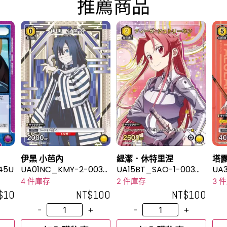
推薦商品
伊黑 小芭內
緹潔．休特里涅
塔
45U
UA01NC_KMY-2-003S
UA15BT_SAO-1-003_
UA3
P
2U★
R★
4 件庫存
2 件庫存
3 
$
10
NT$
100
NT$
100
-
+
-
+