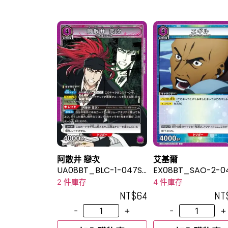
阿散井 戀次
艾基爾
UA08BT_BLC-1-047S
EX08BT_SAO-2-0
R
2 件庫存
4 件庫存
NT$
64
NT
-
+
-
+