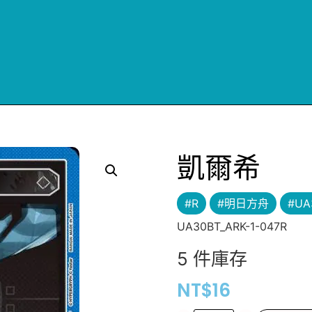
凱爾希
#R
#明日方舟
#UA
UA30BT_ARK-1-047R
5 件庫存
NT$
16