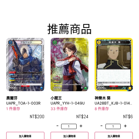
推薦商品
奧爾芬
小閻王
神樂木 葵
UAPR_TOA-1-003R
UAPR_YYH-1-049U
UA28BT_KJ8-1-014
C
1 件庫存
33 件庫存
8 件庫存
NT$
200
NT$
24
NT$
6
-
+
-
+
加入購物車
加入購物車
加入購物車