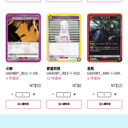
卍解
愛蜜莉雅
星熊
UA08BT_BLC-1-066
UA40BT_REZ-1-022
UA30BT_ARK-1-091
U
C
U
4 件庫存
12 件庫存
4 件庫存
NT$
50
NT$
6
NT$
10
-
+
-
+
-
+
加入購物車
加入購物車
加入購物車