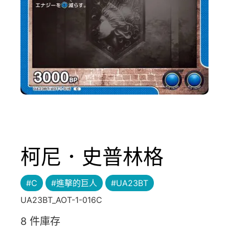
柯尼．史普林格
#C
#進擊的巨人
#UA23BT
UA23BT_AOT-1-016C
8 件庫存