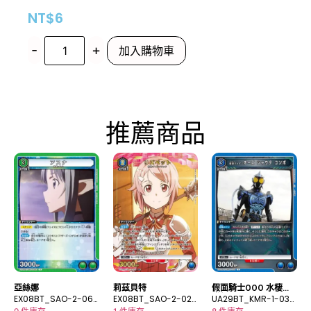
NT$
6
-
+
加入購物車
推薦商品
亞絲娜
莉茲貝特
假面騎士OOO 水棲系
EX08BT_SAO-2-063
EX08BT_SAO-2-020
聯組
UA29BT_KMR-1-036