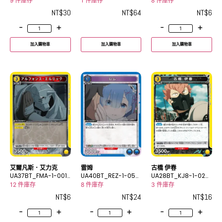
R
_2R★
C
9 件庫存
1 件庫存
8 件庫存
NT$
30
NT$
64
NT$
6
-
+
-
+
加入購物車
加入購物車
加入購物車
艾爾凡斯．艾力克
雷姆
古橋 伊春
UA37BT_FMA-1-001
UA40BT_REZ-1-050
UA28BT_KJ8-1-028
C
R
R
12 件庫存
8 件庫存
3 件庫存
NT$
6
NT$
24
NT$
16
-
+
-
+
-
+