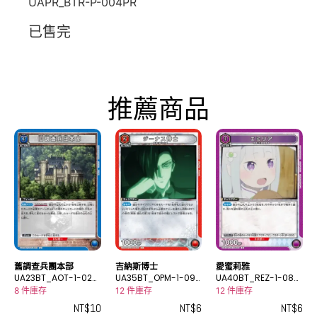
UAPR_BTR-P-004PR
已售完
推薦商品
舊調查兵團本部
吉納斯博士
愛蜜莉雅
UA23BT_AOT-1-028
UA35BT_OPM-1-093
UA40BT_REZ-1-083
U
C
C
8 件庫存
12 件庫存
12 件庫存
NT$
10
NT$
6
NT$
6