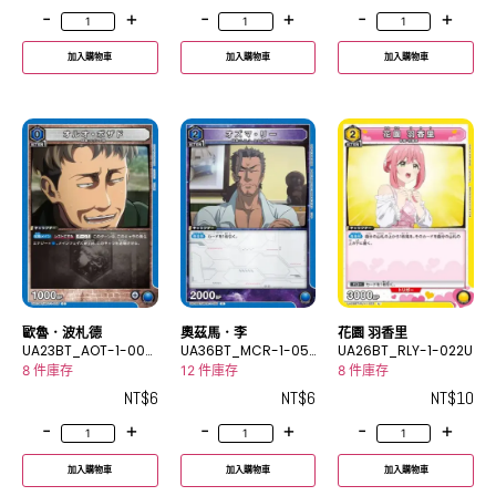
-
+
-
+
-
+
加入購物車
加入購物車
加入購物車
歐魯．波札德
奧茲馬．李
花園 羽香里
UA23BT_AOT-1-005
UA36BT_MCR-1-05
UA26BT_RLY-1-022U
C
5C
8 件庫存
12 件庫存
8 件庫存
NT$
6
NT$
6
NT$
10
-
+
-
+
-
+
加入購物車
加入購物車
加入購物車