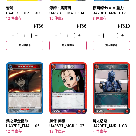
雷姆
添姆．馬爾哥
假面騎士OOO 重力系
UA40BT_REZ-1-012
UA37BT_FMA-1-014
聯組
UA29BT_KMR-1-035
C
C
U
12 件庫存
12 件庫存
8 件庫存
NT$
6
NT$
6
NT$
10
-
+
-
+
-
+
加入購物車
加入購物車
加入購物車
焰之鍊金術師
美保 美穗
浦太洛斯
UA37BT_FMA-1-067
UA36BT_MCR-1-07
UA29BT_KMR-1-089
U
8C
C
12 件庫存
12 件庫存
4 件庫存