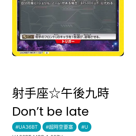
射手座☆午後九時
Don’t be late
#UA36BT
#超時空要塞
#U