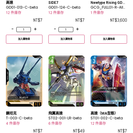
高達
SIDE7
Newtype Rising GD01
GD01-013-C-beta
GD01-124-C-beta
-紅色大全套
GCG_FULL01-R-All-
0001
12 件庫存
12 件庫存
1 件庫存
NT$
7
NT$
7
NT$
3,600
-
+
-
+
加入購物車
加入購物車
加入購物車
鋼坦克
飛翼高達
高達（MA型態）
T-003-C-beta
ST02-001-LR-beta
ST01-002-C-beta
4 件庫存
6 件庫存
12 件庫存
NT$
7
NT$
49
NT$
7