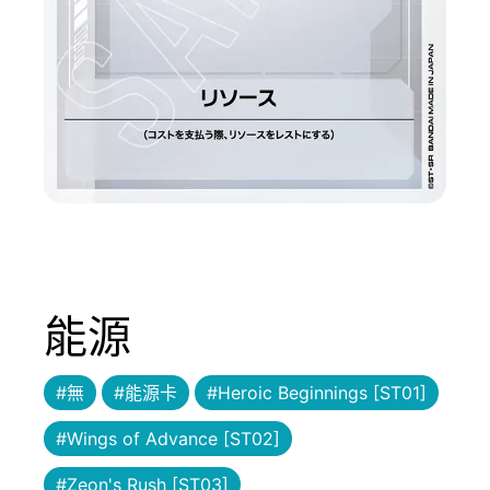
能源
#無
#能源卡
#Heroic Beginnings [ST01]
#Wings of Advance [ST02]
#Zeon's Rush [ST03]