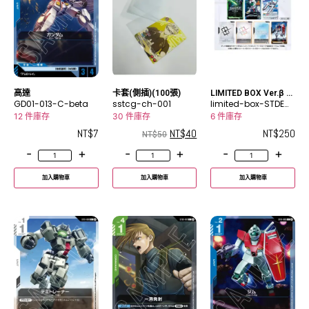
高達
卡套(側插)(100張)
LIMITED BOX Ver.β 預
GD01-013-C-beta
sstcg-ch-001
組 (56張)
limited-box-STDEC
K-beta
12 件庫存
30 件庫存
6 件庫存
NT$
7
NT$
40
NT$
250
NT$
50
-
+
-
+
-
+
加入購物車
加入購物車
加入購物車