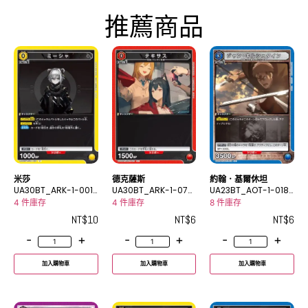
推薦商品
米莎
德克薩斯
約翰．基爾休坦
UA30BT_ARK-1-001
UA30BT_ARK-1-073
UA23BT_AOT-1-018
C
C
C
4 件庫存
4 件庫存
8 件庫存
NT$
10
NT$
6
NT$
6
-
+
-
+
-
+
加入購物車
加入購物車
加入購物車