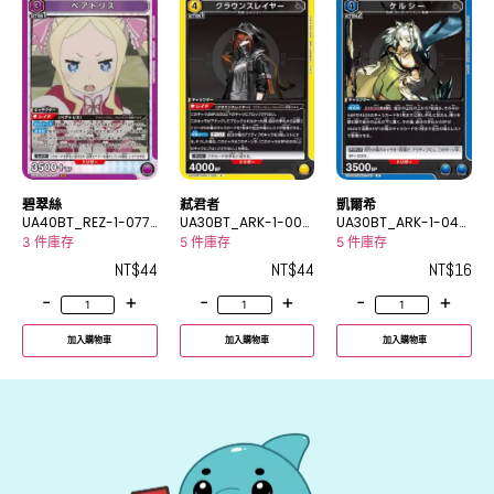
碧翠絲
弒君者
凱爾希
UA40BT_REZ-1-077
UA30BT_ARK-1-006
UA30BT_ARK-1-047
SR
R
R
3 件庫存
5 件庫存
5 件庫存
NT$
44
NT$
44
NT$
16
-
+
-
+
-
+
加入購物車
加入購物車
加入購物車