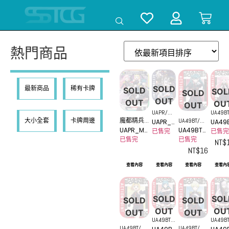
熱門商品
SOLD
最新商品
稀有卡牌
SOLD
SOL
SOLD
OUT
OUT
OU
OUT
UAPR/MS
UA49BT
魔都精兵
UA49BT/MS
大小全套
卡牌周邊
UAPR_
UA49
S-AP01
MSS-1-
UAPR_MS
UA49BT_
的奴隸
S-1-AP12
MSS-AP
_MSS
已售完
已售完
11
S-P-001P
MSS-1-AP
已售完
已售完
01
-AP11
NT$
R
12
NT$
16
查看內容
查看內容
查看內容
查看內
SOLD
SOL
SOLD
SOLD
OUT
OU
OUT
OUT
UA49BT/
UA49BT
UA49BT/MS
UA49BT/MS