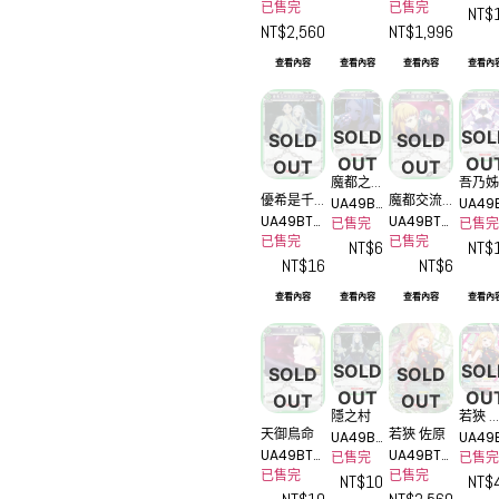
MSS-1-AP
MSS-1-AP
已售完
已售完
-AP01_
-081U
NT$
02
01
NT$
2,560
NT$
1,996
2★
查看內容
查看內容
查看內容
查看內
SOLD
SOL
SOLD
SOLD
OUT
OU
OUT
OUT
魔都之
吾乃姊
優希是千
魔都交流
UA49BT
UA49
桃
也
UA49BT_
UA49BT_
兆分的帥
戰
_MSS-1
_MSS
已售完
已售完
MSS-1-0
MSS-1-0
已售完
已售完
哥啊!!
-079C
-077
NT$
6
NT$
80U
78C
NT$
16
NT$
6
查看內容
查看內容
查看內容
查看內
SOLD
SOL
SOLD
SOLD
OUT
OU
OUT
OUT
隱之村
若狹 
天御鳥命
若狹 佐原
UA49BT
UA49
原
UA49BT_
UA49BT_
_MSS-1
_MSS
已售完
已售完
MSS-1-0
MSS-1-0
已售完
已售完
-075U
-074
NT$
10
NT$
76U
74_2SR★