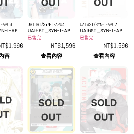
UT
OUT
OUT
1-AP06
UA16BT/SYN-1-AP04
UA16ST/SYN-1-AP02
YN-1-AP0
UA16BT_SYN-1-AP0
UA16ST_SYN-1-AP0
4
2
已售完
已售完
NT$
1,996
NT$
1,596
NT$
1,596
內容
查看內容
查看內容
LD
SOLD
SOLD
UT
OUT
OUT