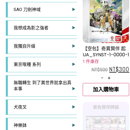
SAO 刀劍神域
我想成為影之強者
我獨自升級
【空包】奇異賢伴 起
始牌組
UA_SYNST-1-0000-1
1 件庫存
東京喰種 系列
NT$
300
NT$
500
-
+
無職轉生 到了異世界就拿出真
本事
加入購物車
犬夜叉
神樂鉢