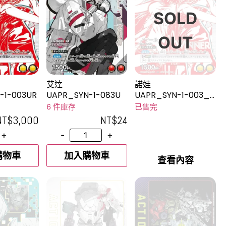
SOLD
OUT
艾達
諾娃
-1-003UR
UAPR_SYN-1-083U
UAPR_SYN-1-003_2
UR
6 件庫存
已售完
NT$
3,000
NT$
24
+
-
+
購物車
加入購物車
查看內容