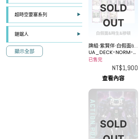
SOLD
超時空要塞系列
OUT
鏈鋸人
牌組-紫賢伴-白假面&
顯示全部
時生&穆頓
UA_DECK-NORM-0
015
已售完
NT$
1,900
查看內容
SOLD
OUT