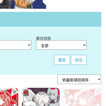
庫存狀態
重設
送出