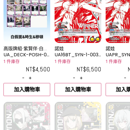
高版牌組-紫賢伴-白假
諾娃
諾娃
面&時生&穆頓
UA_DECK-POSH-00
UA16BT_SYN-1-003
UAPR_SYN
04
_2UR
1 件庫存
1 件庫存
1 件庫存
NT$
4,500
NT$
6,500
-
+
-
+
-
加入購物車
加入購物車
加入