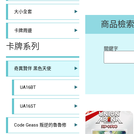
大小全套
商品檢
卡牌周邊
卡牌系列
關鍵字
奇異賢伴 黑色天使
UA16BT
UA16ST
Code Geass 叛逆的魯魯修