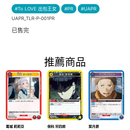
#To LOVE 出包王女
#PR
#UAPR
UAPR_TLR-P-001PR
已售完
推薦商品
葛城 莉莉亞
保科 宗四郎
菜月昴