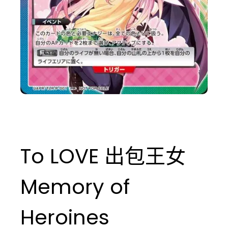
To LOVE 出包王女
Memory of
Heroines