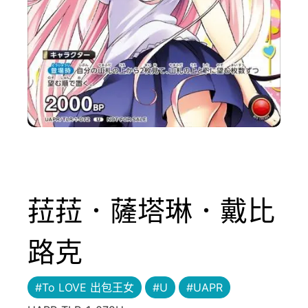
菈菈．薩塔琳．戴比
路克
#To LOVE 出包王女
#U
#UAPR