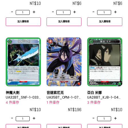
NT$
10
NT$
6
NT$
6
-
+
-
+
-
+
加入購物車
加入購物車
加入購物車
神魔大劍
音速索尼克
亞白 米娜
UA32BT_SNF-1-033
UA35BT_OPM-1-072
UA28BT_KJ8-1-044
U
_2SR★
R
4 件庫存
1 件庫存
3 件庫存
NT$
10
NT$
196
NT$
10
-
+
-
+