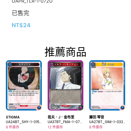
UAPR_TLR-1-072U
已售完
NT$
24
推薦商品
STIGMA
祖夫．J．金布里
藤田 琴音
UA24BT_SHY-1-015
UA37BT_FMA-1-070
UA27BT_GIM-1-032
U
C
C
8 件庫存
12 件庫存
8 件庫存