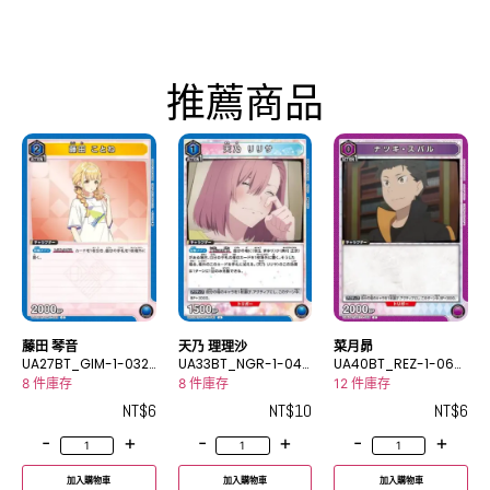
推薦商品
藤田 琴音
天乃 理理沙
菜月昴
UA27BT_GIM-1-032
UA33BT_NGR-1-042
UA40BT_REZ-1-068
C
U
C
8 件庫存
8 件庫存
12 件庫存
NT$
6
NT$
10
NT$
6
-
+
-
+
-
+
加入購物車
加入購物車
加入購物車