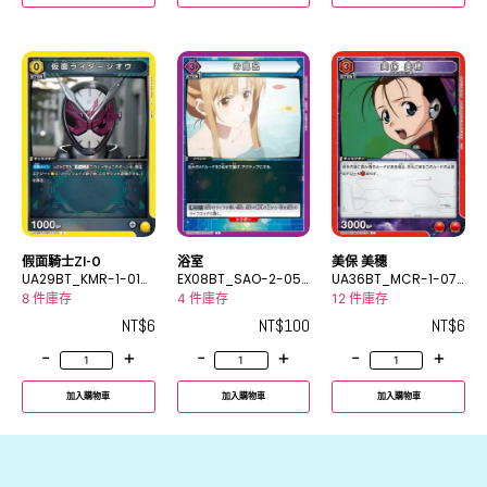
假面騎士ZI-O
浴室
美保 美穗
UA29BT_KMR-1-010
EX08BT_SAO-2-057
UA36BT_MCR-1-07
C
U
8C
8 件庫存
4 件庫存
12 件庫存
NT$
6
NT$
100
NT$
6
-
+
-
+
-
+
加入購物車
加入購物車
加入購物車