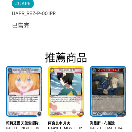
#UAPR
UAPR_REZ-P-001PR
已售完
推薦商品
莉莉艾露 天使空挺隊/
阿良良木 月火
海曼斯．布萊達
理理沙
UA33BT_NGR-1-069
UA42BT_MGS-1-023
UA37BT_FMA-1-043