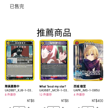
已售完
推薦商品
隊員募集中
What ’bout my star?
西城 樹里
UA28BT_KJ8-1-039
UA36BT_MCR-1-033
UAPR_IMS-1-085U
C
C
8 件庫存
12 件庫存
4 件庫存
NT$
6
NT$
6
NT$
400
-
+
-
+
-
+