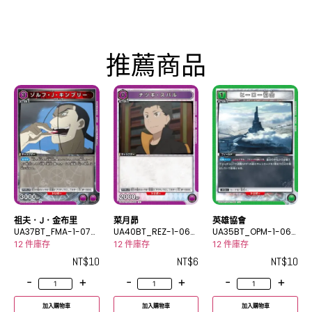
推薦商品
祖夫．J．金布里
菜月昴
英雄協會
UA37BT_FMA-1-072
UA40BT_REZ-1-068
UA35BT_OPM-1-063
U
C
U
12 件庫存
12 件庫存
12 件庫存
NT$
10
NT$
6
NT$
10
-
+
-
+
-
+
加入購物車
加入購物車
加入購物車