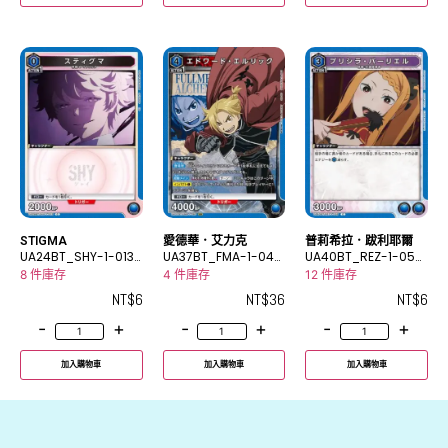
STIGMA
愛德華．艾力克
普莉希拉．跋利耶爾
UA24BT_SHY-1-013
UA37BT_FMA-1-040
UA40BT_REZ-1-059
C
SR
C
8 件庫存
4 件庫存
12 件庫存
NT$
6
NT$
36
NT$
6
-
+
-
+
-
+
加入購物車
加入購物車
加入購物車