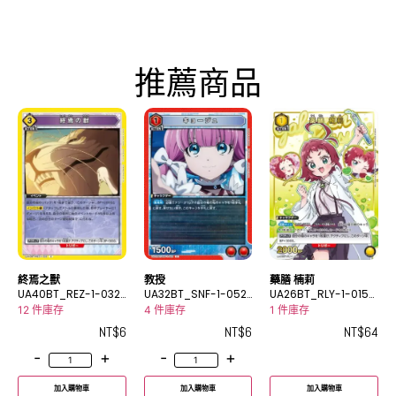
推薦商品
終焉之獸
教授
藥膳 楠莉
UA40BT_REZ-1-032
UA32BT_SNF-1-052
UA26BT_RLY-1-015_
C
C
2R★
12 件庫存
4 件庫存
1 件庫存
NT$
6
NT$
6
NT$
64
-
+
-
+
加入購物車
加入購物車
加入購物車