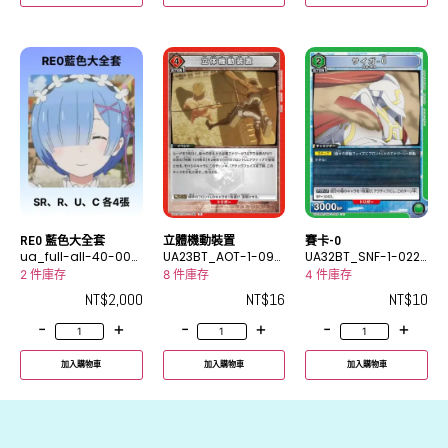
RE0 藍色大全套
立體機動裝置
賽卡-0
ua_full-all-40-000
UA23BT_AOT-1-099
UA32BT_SNF-1-022
1
R
U
2 件庫存
8 件庫存
4 件庫存
NT$
2,000
NT$
16
NT$
10
-
+
-
+
-
+
加入購物車
加入購物車
加入購物車