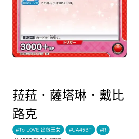
菈菈．薩塔琳．戴比
路克
#To LOVE 出包王女
#UA45BT
#R