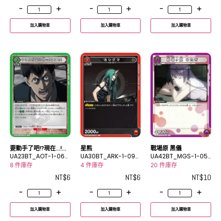
-
+
-
+
-
+
加入購物車
加入購物車
加入購物車
要動手了吧!?現在…!這
星熊
戰場原 黑儀
裡!
UA23BT_AOT-1-067
UA30BT_ARK-1-090
UA42BT_MGS-1-05
C
C
2U
8 件庫存
4 件庫存
20 件庫存
NT$
6
NT$
6
NT$
10
-
+
-
+
-
+
加入購物車
加入購物車
加入購物車