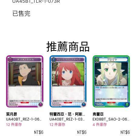
UA45BT_TLR-1-073R
已售完
推薦商品
菜月昴
特蕾西亞．范．阿斯特
弗蕾亞
UA40BT_REZ-1-068
雷亞
UA40BT_REZ-1-036
EX08BT_SAO-2-067
C
C
C
12 件庫存
12 件庫存
4 件庫存
NT$
6
NT$
6
NT$
6