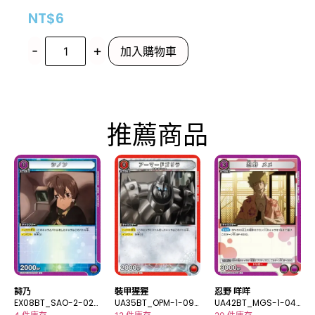
NT$
6
-
+
加入購物車
推薦商品
詩乃
裝甲猩猩
忍野 咩咩
EX08BT_SAO-2-026
UA35BT_OPM-1-091
UA42BT_MGS-1-04