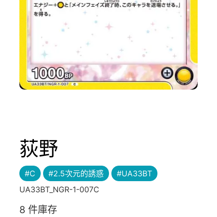
荻野
#C
#2.5次元的誘惑
#UA33BT
UA33BT_NGR-1-007C
8 件庫存