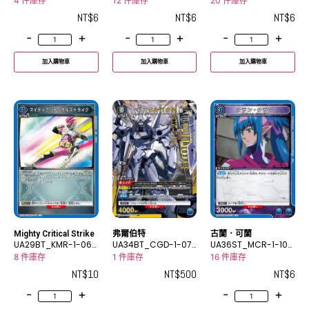
C
C
8C
4 件庫存
12 件庫存
20 件庫存
NT$
6
NT$
6
NT$
6
-
+
-
+
-
+
加入購物車
加入購物車
加入購物車
Mighty Critical Strike
弗爾伯特
古蘭．可蘭
UA29BT_KMR-1-067
UA34BT_CGD-1-07
UA36ST_MCR-1-106
U
0_2R★
C
8 件庫存
1 件庫存
16 件庫存
NT$
10
NT$
500
NT$
6
-
+
-
+