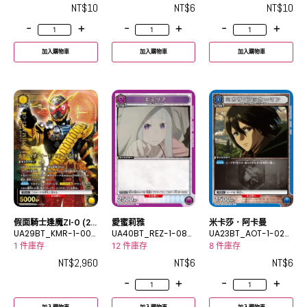
NT$
10
NT$
6
NT$
10
-
+
-
+
-
+
加入購物車
加入購物車
加入購物車
假面騎士逢魔ZI-O (20
愛蜜莉雅
米卡莎．阿卡曼
19)
UA29BT_KMR-1-004
UA40BT_REZ-1-084
UA23BT_AOT-1-023
_2SR★★
C
C
1 件庫存
12 件庫存
8 件庫存
NT$
2,960
NT$
6
NT$
6
-
+
-
+