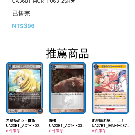
UA36BT_MCR-1-063_2SR★
已售完
NT$
396
推薦商品
希絲特莉亞．雷斯
爆彈
呃呃呃呃呃…………！
UA23BT_AOT-1-020
UA23BT_AOT-1-032
UA27BT_GIM-1-037
U
C
U
8 件庫存
8 件庫存
8 件庫存