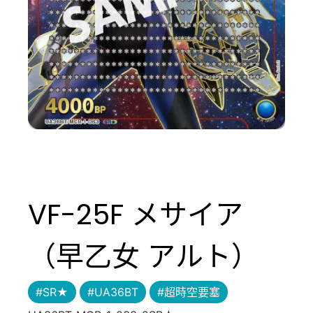
VF-25F メサイア
（早乙女 アルト）
#SR★
#UA36BT
#超時空要塞