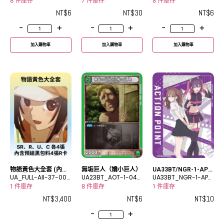
C
R
C
8 件庫存
7 件庫存
8 件庫存
NT$
6
NT$
30
NT$
6
-
+
-
+
-
+
加入購物車
加入購物車
加入購物車
物語黃色大全套 (內含
無垢巨人（嬌小巨人）
UA33BT/NGR-1-AP0
預組黑包料4張R卡)
UA_FULL-All-37-000
UA23BT_AOT-1-040
8
UA33BT_NGR-1-AP0
2-1
C
8
1 件庫存
8 件庫存
1 件庫存
NT$
3,400
NT$
6
NT$
10
-
+