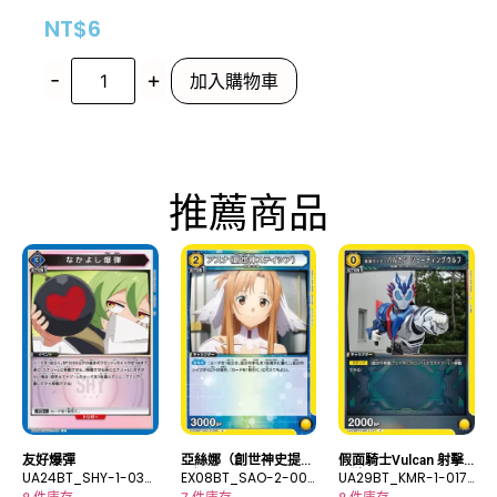
NT$
6
-
+
加入購物車
推薦商品
友好爆彈
亞絲娜（創世神史提西
假面騎士Vulcan 射擊
UA24BT_SHY-1-037
亞）
EX08BT_SAO-2-009
野狼
UA29BT_KMR-1-017