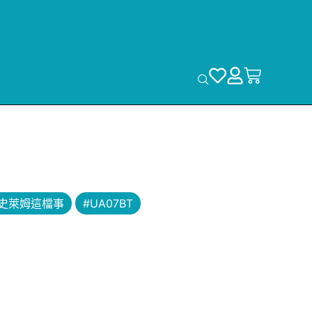
史萊姆這檔事
#UA07BT