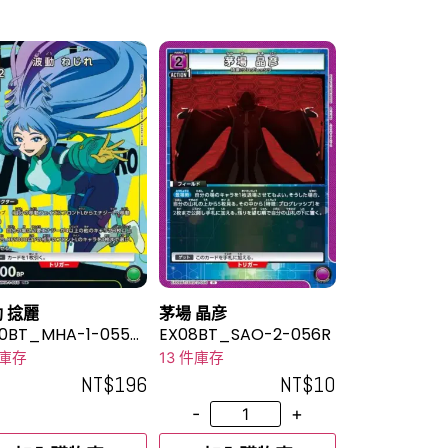
 捻麗
茅場 晶彦
10BT_MHA-1-055_
EX08BT_SAO-2-056R
★
件庫存
13 件庫存
NT$
196
NT$
10
-
+