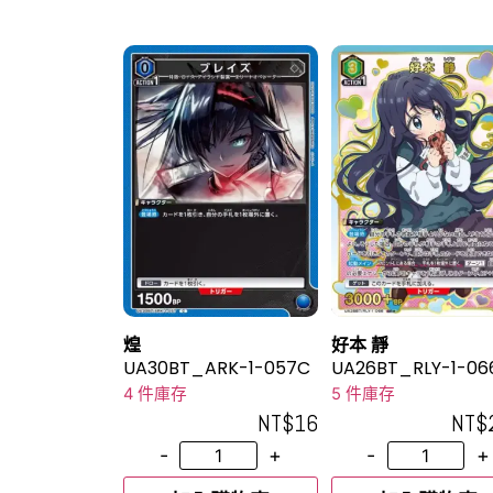
煌
好本 靜
UA30BT_ARK-1-057C
UA26BT_RLY-1-06
SR★
4 件庫存
5 件庫存
NT$
16
NT$
-
+
-
+