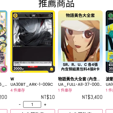
推薦商品
W
物語黃色大全套 (內含預
波動
6_2
UA30BT_ARK-1-009C
組黑包料4張R卡)
UA_FULL-All-37-0002
UA
-1
2R
4 件庫存
1 件庫存
1 
200
NT$
10
NT$
3,400
-
+