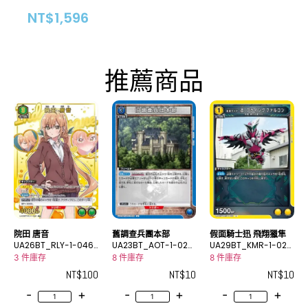
NT$
1,596
推薦商品
院田 唐音
舊調查兵團本部
假面騎士迅 飛翔獵隼
UA26BT_RLY-1-046
UA23BT_AOT-1-028
UA29BT_KMR-1-026
_2R★
U
U
3 件庫存
8 件庫存
8 件庫存
NT$
100
NT$
10
NT$
10
-
+
-
+
-
+