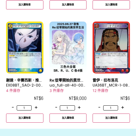
加入購物車
加入購物車
加入購物車
謝達．辛賽西斯．推魯
Re:從零開始的異世界
雷伊．拉布洛克
弗
EX08BT_SAO-2-005
生活 三色大全套
ua_full-all-40-000
UA36BT_MCR-1-08
C
0
7C
4 件庫存
3 件庫存
12 件庫存
NT$
6
NT$
8,000
NT$
6
-
+
-
+
-
+
加入購物車
加入購物車
加入購物車