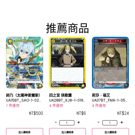
推薦商品
詩乃（太陽神索爾斯）
四之宮 琪歌露
莉莎．福艾
UA15BT_SAO-1-025
UA28BT_KJ8-1-016
UA37BT_FMA-1-050
_2SR★
C
R
1 件庫存
4 件庫存
4 件庫存
NT$
500
NT$
6
NT$
24
-
+
-
+
加入購物車
加入購物車
加入購物車