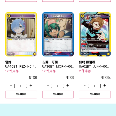
雷姆
古蘭．可蘭
釘崎 野薔薇
UA40BT_REZ-1-014
UA36BT_MCR-1-061
UA02BT_JJK-1-008
C
C
SR
12 件庫存
12 件庫存
2 件庫存
NT$
6
NT$
6
NT$
64
-
+
-
+
-
+
加入購物車
加入購物車
加入購物車