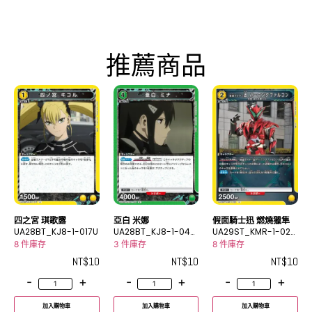
推薦商品
四之宮 琪歌露
亞白 米娜
假面騎士迅 燃燒獵隼
UA28BT_KJ8-1-017U
UA28BT_KJ8-1-044
UA29ST_KMR-1-025
R
U
8 件庫存
3 件庫存
8 件庫存
NT$
10
NT$
10
NT$
10
-
+
-
+
-
+
加入購物車
加入購物車
加入購物車