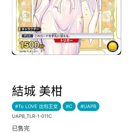
結城 美柑
#To LOVE 出包王女
#C
#UAPB
UAPB_TLR-1-011C
已售完