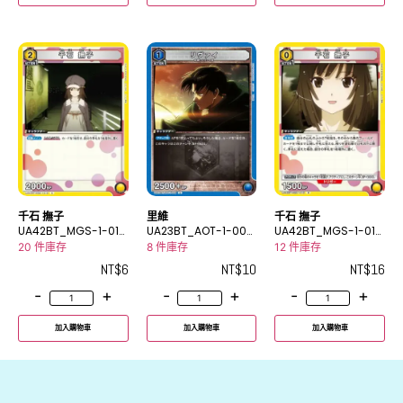
千石 撫子
里維
千石 撫子
UA42BT_MGS-1-010
UA23BT_AOT-1-008
UA42BT_MGS-1-012
C
U
R
20 件庫存
8 件庫存
12 件庫存
NT$
6
NT$
10
NT$
16
-
+
-
+
-
+
加入購物車
加入購物車
加入購物車