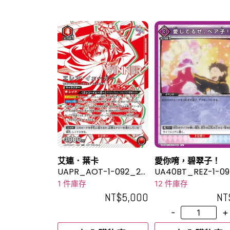
艾連．葉卡
愛你唷，碧翠子！
UAPR_AOT-1-092_2U
UA40BT_REZ-1-0
R
1 件庫存
12 件庫存
NT$
5,000
NT
-
+