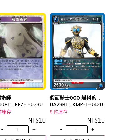
靈術師
假面騎士OOO 貓科系聯
0BT_REZ-1-033U
組
UA29BT_KMR-1-042U
 件庫存
8 件庫存
NT$
10
NT$
10
-
+
-
+