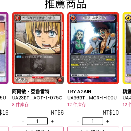
推薦商品
阿爾敏．亞魯雷特
TRY AGAIN
精
95U
UA23BT_AOT-1-075C
UA36BT_MCR-1-100U
UA4
8 件庫存
12 件庫存
12
$
16
NT$
6
NT$
10
-
+
-
+