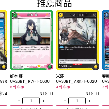
推薦商品
好本 靜
米莎
春柳
9SR
UA26BT_RLY-1-063U
UA30BT_ARK-1-002U
UA
R
8 件庫存
4 件庫存
3 
$
24
NT$
10
NT$
10
-
+
-
+