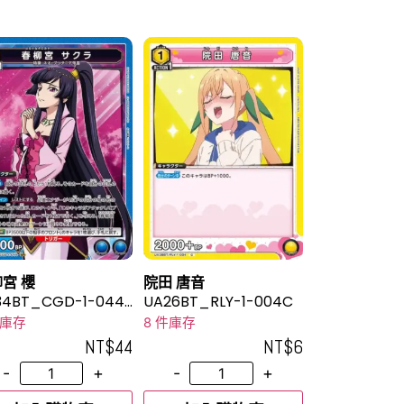
宮 櫻
院田 唐音
34BT_CGD-1-044S
UA26BT_RLY-1-004C
件庫存
8 件庫存
NT$
44
NT$
6
-
+
-
+