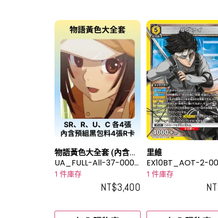
物語黃色大全套 (內含預
里維
組黑包料4張R卡)
UA_FULL-All-37-0002
EX10BT_AOT-2-00
-1
1 件庫存
1 件庫存
NT$
3,400
NT