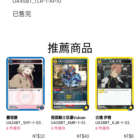
UA45BT_TLR-1-AP10
已售完
推薦商品
麗塔娜
假面騎士狂暴Vulcan
古橋 伊春
UA24BT_SHY-1-008
UA29BT_KMR-1-019
UA28BT_KJ8-1-026
U
R
C
8 件庫存
6 件庫存
8 件庫存
NT$
10
NT$
40
NT$
6