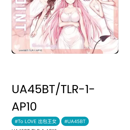
UA45BT/TLR-1-
AP10
#To LOVE 出包王女
#UA45BT