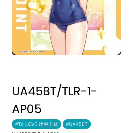
UA45BT/TLR-1-
AP05
#To LOVE 出包王女
#UA45BT