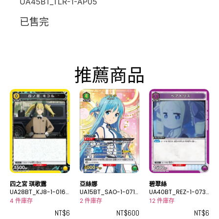
UA45BT_TLR-1-AP05
已售完
推薦商品
四之宮 琪歌露
亞絲娜
碧翠絲
UA28BT_KJ8-1-016
UA15BT_SAO-1-071_
UA40BT_REZ-1-073
C
2SR★
C
4 件庫存
2 件庫存
12 件庫存
NT$
6
NT$
600
NT$
6