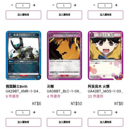
-
+
-
+
-
+
加入購物車
加入購物車
加入購物車
假面騎士Birth
卍解
阿良良木 火憐
UA29BT_KMR-1-045
UA08BT_BLC-1-066
UA42BT_MGS-1-03
C
U
4C
8 件庫存
4 件庫存
20 件庫存
NT$
6
NT$
50
NT$
6
-
+
-
+
-
+
加入購物車
加入購物車
加入購物車