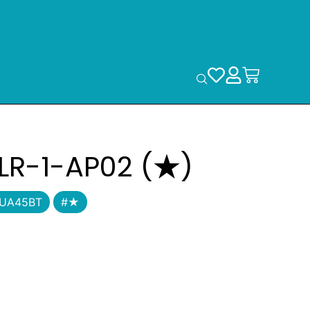
LR-1-AP02 (★)
UA45BT
#★