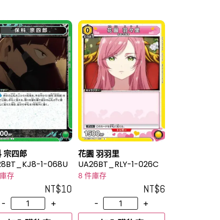
 宗四郎
花園 羽羽里
28BT_KJ8-1-068U
UA26BT_RLY-1-026C
件庫存
8 件庫存
NT$
10
NT$
6
-
+
-
+