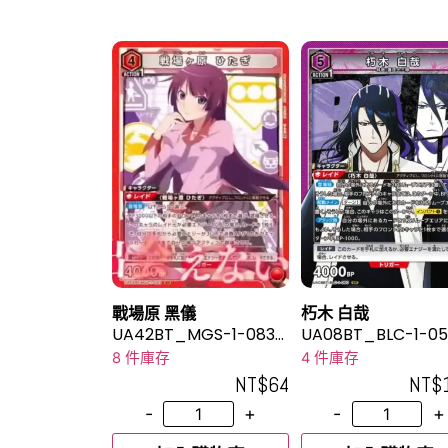
戰場原 黑儀
朽木 白哉
UA42BT_MGS-1-083S
UA08BT_BLC-1-05
R
8 件庫存
4 件庫存
NT$
64
NT$
-
+
-
+