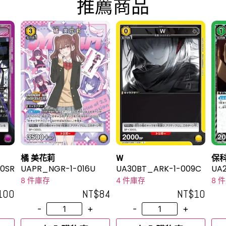
推薦商品
橘 美花莉
W
保科
0SR
UAPR_NGR-1-016U
UA30BT_ARK-1-009C
UA
8 件庫存
4 件庫存
8 
100
NT$
84
NT$
10
-
+
-
+