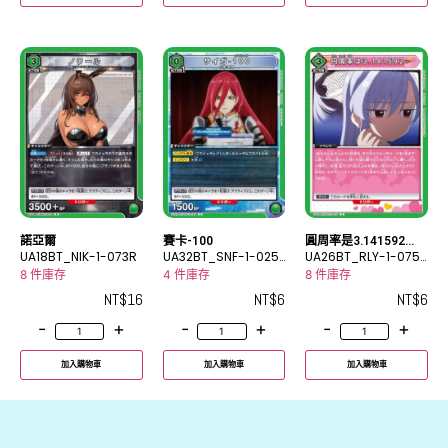
諾亞爾
賽卡-100
圓周率是3.141592…
UA18BT_NIK-1-073R
UA32BT_SNF-1-025
UA26BT_RLY-1-075
C
C
8 件庫存
4 件庫存
8 件庫存
NT$
16
NT$
6
NT$
6
-
+
-
+
-
+
加入購物車
加入購物車
加入購物車