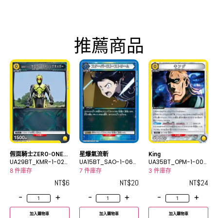
推薦商品
假面騎士ZERO-ONE
星爆氣流斬
King
躍昇蝗蟲
UA29BT_KMR-1-023
UA15BT_SAO-1-065
UA35BT_OPM-1-004
C
R
R
8 件庫存
7 件庫存
3 件庫存
NT$
6
NT$
20
NT$
24
-
+
-
+
-
+
加入購物車
加入購物車
加入購物車