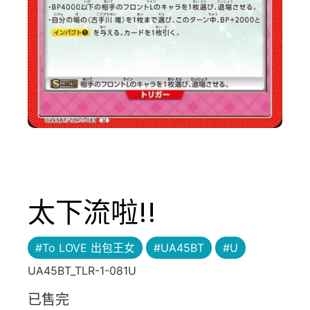
太下流啦!!
#To LOVE 出包王女
#UA45BT
#U
UA45BT_TLR-1-081U
已售完