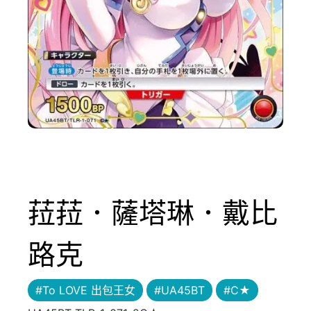
菈菈．薩塔琳．戴比
路克
#To LOVE 出包王女
#UA45BT
#C★