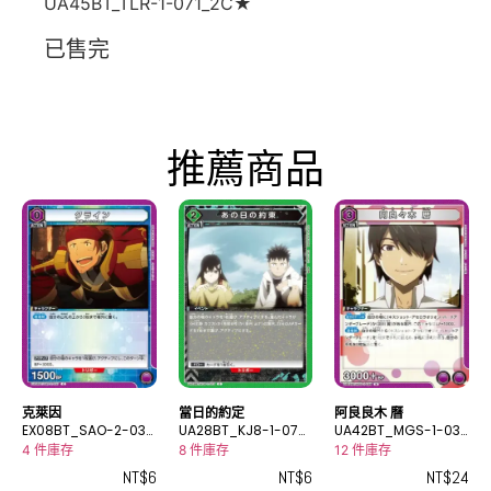
UA45BT_TLR-1-071_2C★
已售完
推薦商品
克萊因
當日的約定
阿良良木 曆
EX08BT_SAO-2-037
UA28BT_KJ8-1-075
UA42BT_MGS-1-03
C
C
9R
4 件庫存
8 件庫存
12 件庫存
NT$
6
NT$
6
NT$
24