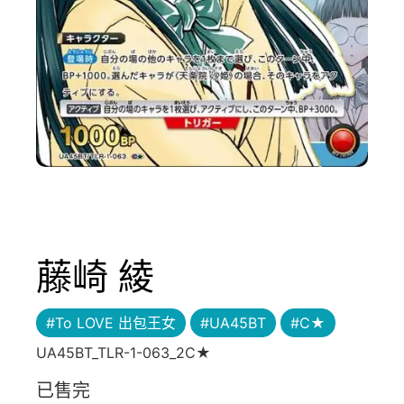
藤崎 綾
#To LOVE 出包王女
#UA45BT
#C★
UA45BT_TLR-1-063_2C★
已售完