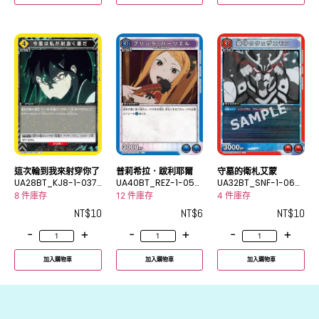
這次輪到我來射穿你了
普莉希拉．跋利耶爾
守墓的衛札艾蒙
UA28BT_KJ8-1-037
UA40BT_REZ-1-059
UA32BT_SNF-1-064
U
C
U
8 件庫存
12 件庫存
4 件庫存
NT$
10
NT$
6
NT$
10
-
+
-
+
-
+
加入購物車
加入購物車
加入購物車