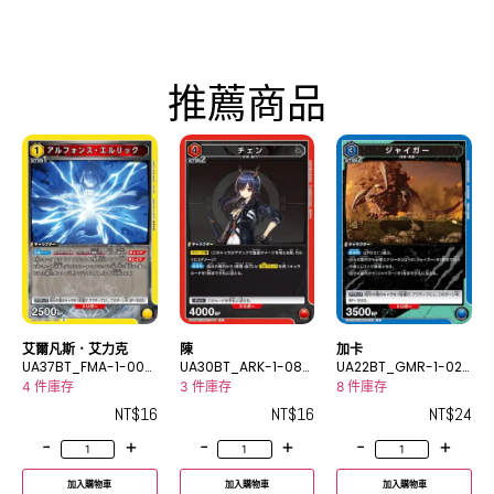
推薦商品
艾爾凡斯．艾力克
陳
加卡
UA37BT_FMA-1-003
UA30BT_ARK-1-086
UA22BT_GMR-1-026
R
R
R
4 件庫存
3 件庫存
8 件庫存
NT$
16
NT$
16
NT$
24
-
+
-
+
-
+
加入購物車
加入購物車
加入購物車