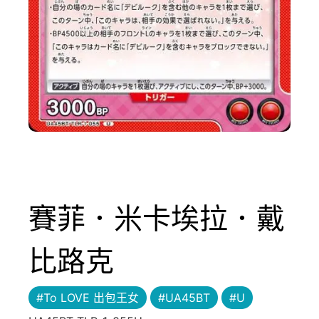
賽菲．米卡埃拉．戴
比路克
#To LOVE 出包王女
#UA45BT
#U