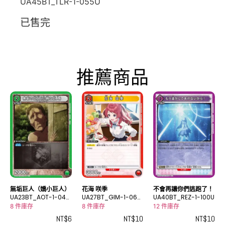
UA45BT_TLR-1-055U
已售完
推薦商品
無垢巨人（嬌小巨人）
花海 咲季
不會再讓你們逃跑了！
UA23BT_AOT-1-040
UA27BT_GIM-1-065
UA40BT_REZ-1-100U
C
U
8 件庫存
8 件庫存
12 件庫存
NT$
6
NT$
10
NT$
10