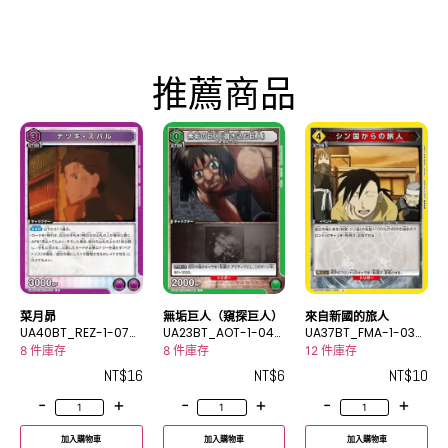
推薦商品
菜月昴
無垢巨人（窺探巨人）
來自新國的旅人
UA40BT_REZ-1-070
UA23BT_AOT-1-042
UA37BT_FMA-1-030
R
C
U
8 件庫存
8 件庫存
12 件庫存
NT$
16
NT$
6
NT$
10
-
+
-
+
-
+
加入購物車
加入購物車
加入購物車