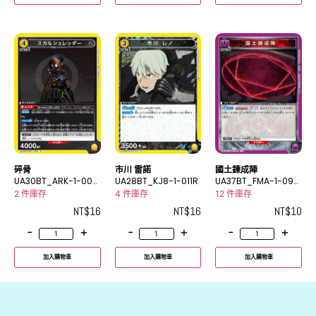
碎骨
市川 雷諾
國土鍊成陣
UA30BT_ARK-1-008
UA28BT_KJ8-1-011R
UA37BT_FMA-1-095
R
U
2 件庫存
4 件庫存
12 件庫存
NT$
16
NT$
16
NT$
10
-
+
-
+
-
+
加入購物車
加入購物車
加入購物車