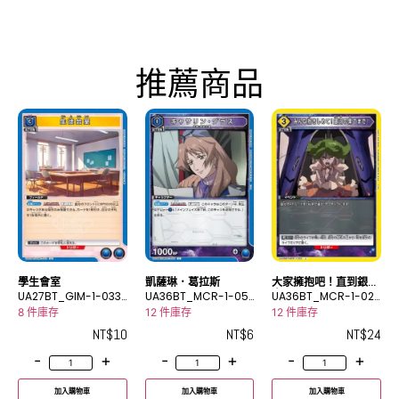
推薦商品
學生會室
凱薩琳．葛拉斯
大家擁抱吧！直到銀河
UA27BT_GIM-1-033
UA36BT_MCR-1-05
盡頭！
UA36BT_MCR-1-02
U
3C
5U
8 件庫存
12 件庫存
12 件庫存
NT$
10
NT$
6
NT$
24
-
+
-
+
-
+
加入購物車
加入購物車
加入購物車