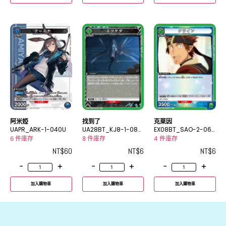
阿米婭
找到了
克萊因
UAPR_ARK-1-040U
UA28BT_KJ8-1-080
EX08BT_SAO-2-065
C
C
6 件庫存
8 件庫存
4 件庫存
NT$
60
NT$
6
NT$
6
-
+
-
+
-
+
加入購物車
加入購物車
加入購物車