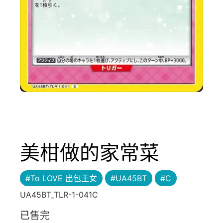
美柑做的家常菜
#To LOVE 出包王女
#UA45BT
#C
UA45BT_TLR-1-041C
已售完