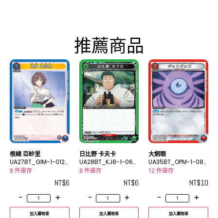
推薦商品
根緒 亞紗里
日比野 卡夫卡
大炯眼
UA27BT_GIM-1-012
UA28BT_KJ8-1-060
UA35BT_OPM-1-083
C
C
U
8 件庫存
8 件庫存
12 件庫存
NT$
6
NT$
6
NT$
10
-
+
-
+
-
+
加入購物車
加入購物車
加入購物車