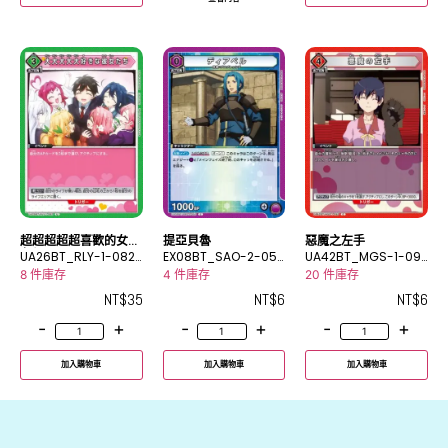
超超超超超喜歡的女朋
提亞貝魯
惡魔之左手
友們
UA26BT_RLY-1-082
EX08BT_SAO-2-050
UA42BT_MGS-1-09
U
C
3C
8 件庫存
4 件庫存
20 件庫存
NT$
35
NT$
6
NT$
6
-
+
-
+
-
+
加入購物車
加入購物車
加入購物車