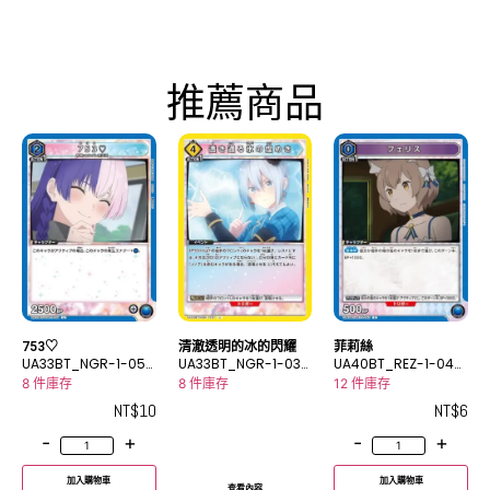
推薦商品
753♡
清澈透明的冰的閃耀
菲莉絲
UA33BT_NGR-1-054
UA33BT_NGR-1-037
UA40BT_REZ-1-042
U
C
C
8 件庫存
8 件庫存
12 件庫存
NT$
10
NT$
6
-
+
-
+
加入購物車
加入購物車
查看內容