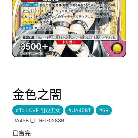
金色之闇
#To LOVE 出包王女
#UA45BT
#SR
UA45BT_TLR-1-028SR
已售完