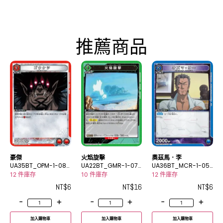
推薦商品
豪傑
火焰旋擊
奧茲馬．李
UA35BT_OPM-1-085
UA22BT_GMR-1-076
UA36BT_MCR-1-05
C
R
5C
12 件庫存
10 件庫存
12 件庫存
NT$
6
NT$
16
NT$
6
-
+
-
+
-
+
加入購物車
加入購物車
加入購物車