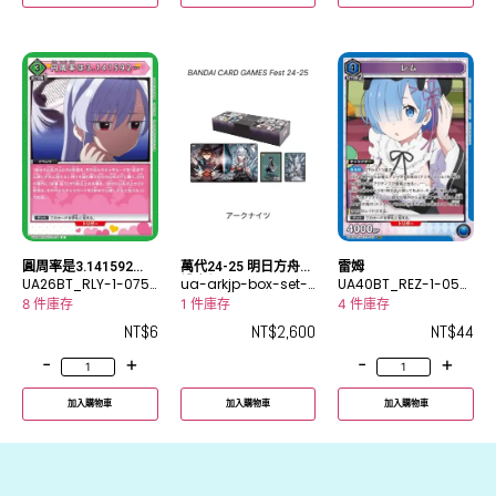
圓周率是3.141592…
萬代24-25 明日方舟
雷姆
UA26BT_RLY-1-075
禮盒組
ua-arkjp-box-set-2
UA40BT_REZ-1-052
C
4-25
SR
8 件庫存
1 件庫存
4 件庫存
NT$
6
NT$
2,600
NT$
44
-
+
-
+
加入購物車
加入購物車
加入購物車