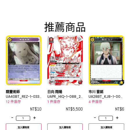
推薦商品
精靈術師
日向 翔陽
市川 雷諾
UA40BT_REZ-1-033
UAPR_HIQ-1-088_2
UA28BT_KJ8-1-009
U
UR
C
12 件庫存
1 件庫存
4 件庫存
NT$
10
NT$
5,500
NT$
6
-
+
-
+
加入購物車
加入購物車
加入購物車