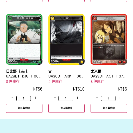
日比野 卡夫卡
W
尤米爾
UA28BT_KJ8-1-060
UA30BT_ARK-1-009
UA23BT_AOT-1-074
C
C
C
8 件庫存
4 件庫存
8 件庫存
NT$
6
NT$
10
NT$
6
-
+
-
+
-
+
加入購物車
加入購物車
加入購物車