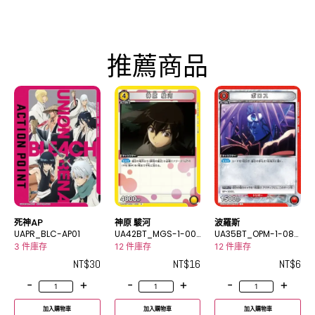
推薦商品
死神AP
神原 駿河
波羅斯
UAPR_BLC-AP01
UA42BT_MGS-1-00
UA35BT_OPM-1-080
8R
C
3 件庫存
12 件庫存
12 件庫存
NT$
30
NT$
16
NT$
6
-
+
-
+
-
+
加入購物車
加入購物車
加入購物車