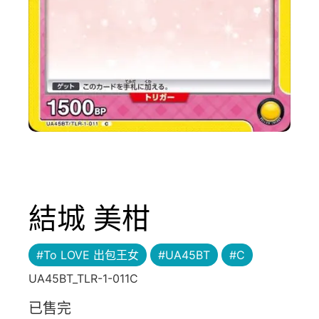
結城 美柑
#To LOVE 出包王女
#UA45BT
#C
UA45BT_TLR-1-011C
已售完