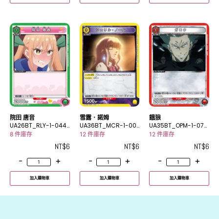
院田 唐音
雪露．諾姆
餓狼
UA26BT_RLY-1-044
UA36BT_MCR-1-00
UA35BT_OPM-1-073
C
3C
C
8 件庫存
12 件庫存
12 件庫存
NT$
6
NT$
6
NT$
6
-
+
-
+
-
+
加入購物車
加入購物車
加入購物車