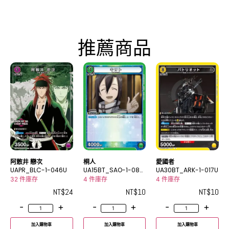
推薦商品
阿散井 戀次
桐人
愛國者
UAPR_BLC-1-046U
UA15BT_SAO-1-085
UA30BT_ARK-1-017U
U
32 件庫存
4 件庫存
4 件庫存
NT$
24
NT$
10
NT$
10
-
+
-
+
-
+
加入購物車
加入購物車
加入購物車