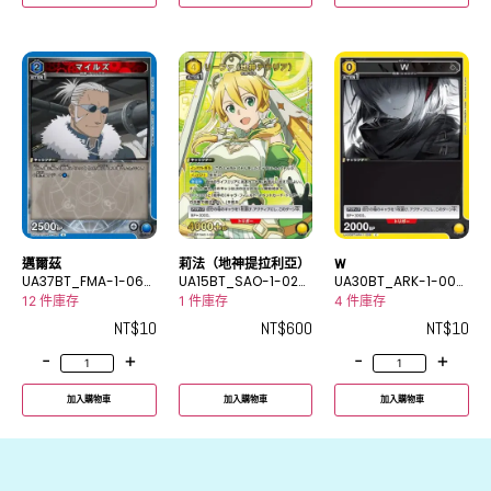
邁爾茲
莉法（地神提拉利亞）
W
UA37BT_FMA-1-062
UA15BT_SAO-1-028
UA30BT_ARK-1-009
U
_2R★
C
12 件庫存
1 件庫存
4 件庫存
NT$
10
NT$
600
NT$
10
-
+
-
+
加入購物車
加入購物車
加入購物車