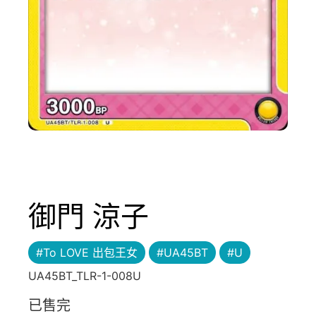
御門 涼子
#To LOVE 出包王女
#UA45BT
#U
UA45BT_TLR-1-008U
已售完