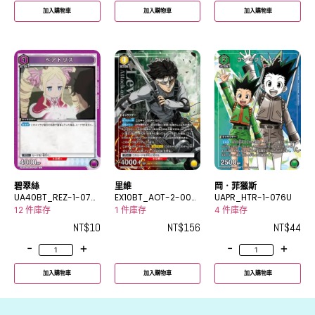
加入購物車
加入購物車
加入購物車
碧翠絲
里維
岡．菲獵斯
UA40BT_REZ-1-075
EX10BT_AOT-2-009
UAPR_HTR-1-076U
U
_2SR★
12 件庫存
1 件庫存
4 件庫存
NT$
10
NT$
156
NT$
44
-
+
-
+
加入購物車
加入購物車
加入購物車