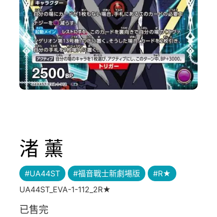
渚 薰
#UA44ST
#福音戰士新劇場版
#R★
UA44ST_EVA-1-112_2R★
已售完