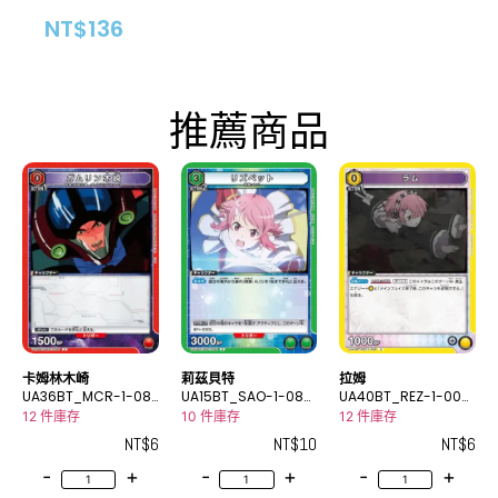
NT$
136
推薦商品
卡姆林木崎
莉茲貝特
拉姆
UA36BT_MCR-1-08
UA15BT_SAO-1-083
UA40BT_REZ-1-006
9C
R
C
12 件庫存
10 件庫存
12 件庫存
NT$
6
NT$
10
NT$
6
-
+
-
+
-
+