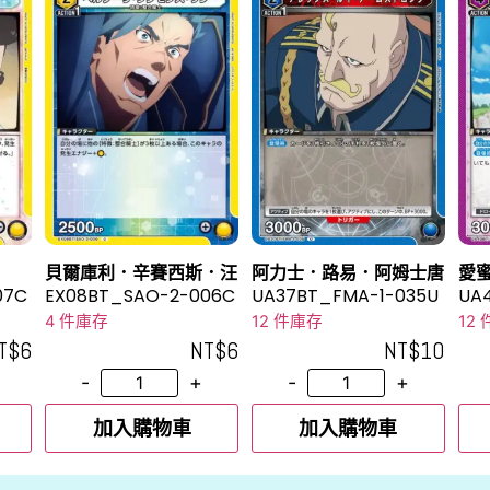
貝爾庫利．辛賽西斯．汪
阿力士．路易．阿姆士唐
愛
07C
EX08BT_SAO-2-006C
UA37BT_FMA-1-035U
UA
4 件庫存
12 件庫存
12
T$
6
NT$
6
NT$
10
-
+
-
+
加入購物車
加入購物車