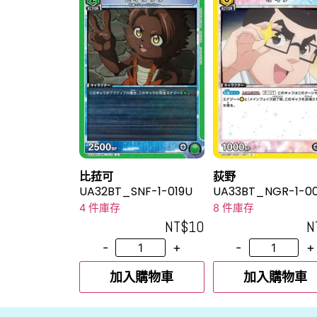
比菈可
荻野
UA32BT_SNF-1-019U
UA33BT_NGR-1-0
4 件庫存
8 件庫存
NT$
10
N
-
+
-
+
加入購物車
加入購物車